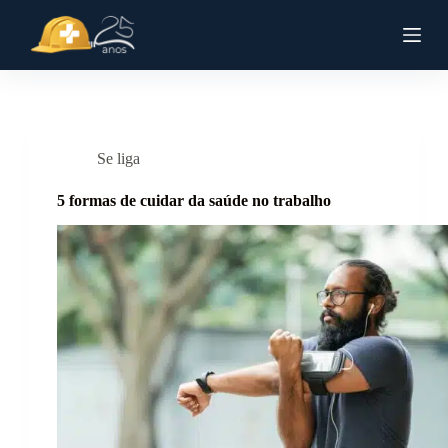
P
u
l
a
r
p
a
r
Se liga
a
o
c
5 formas de cuidar da saúde no trabalho
o
n
t
e
ú
d
o