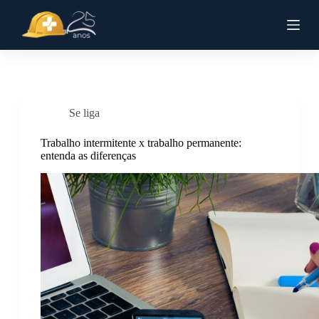
P
u
l
a
r
p
a
r
Se liga
a
o
c
Trabalho intermitente x trabalho permanente:
o
entenda as diferenças
n
t
e
ú
d
o