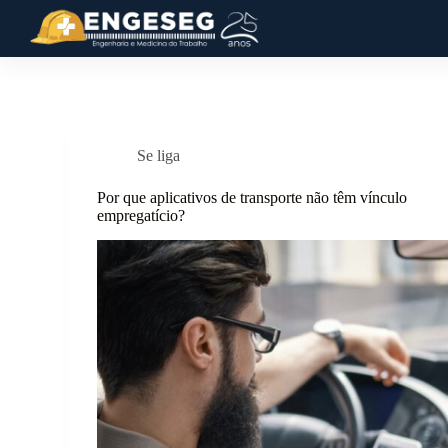
P
u
l
a
r
p
a
r
Se liga
a
o
Por que aplicativos de transporte não têm vínculo
c
empregatício?
o
n
t
e
ú
d
o