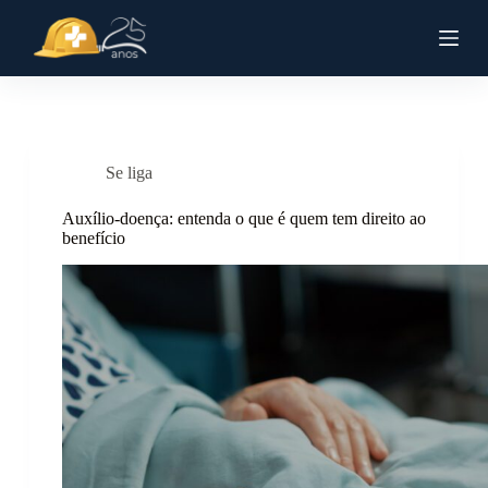
P
u
l
a
r
p
a
r
Se liga
a
o
c
Auxílio-doença: entenda o que é quem tem direito ao
o
benefício
n
t
e
ú
d
o