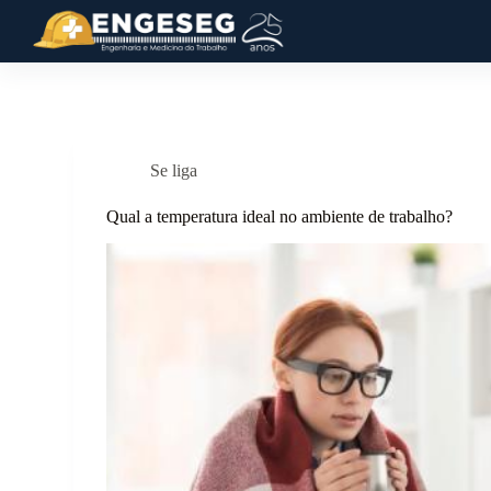
P
u
l
a
r
p
a
r
Se liga
a
o
Qual a temperatura ideal no ambiente de trabalho?
c
o
n
t
e
ú
d
o